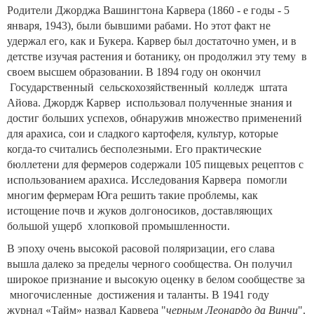
Родители Джорджа Вашингтона Карвера (1860 - е годы - 5
января, 1943), были бывшими рабами. Но этот факт не
удержал его, как и Букера. Карвер был достаточно умен, и в
детстве изучая растения и ботанику, он продолжил эту тему в
своем высшем образовании. В 1894 году он окончил
Государственный сельскохозяйственный колледж штата
Айова. Джордж Карвер использовал полученные знания и
достиг больших успехов, обнаружив множество применений
для арахиса, сои и сладкого картофеля, культур, которые
когда-то считались бесполезными. Его практические
бюллетени для фермеров содержали 105 пищевых рецептов с
использованием арахиса. Исследования Карвера помогли
многим фермерам Юга решить такие проблемы, как
истощение почв и жуков долгоносиков, доставляющих
большой ущерб хлопковой промышленности.
В эпоху очень высокой расовой поляризации, его слава
вышла далеко за пределы черного сообщества. Он получил
широкое признание и высокую оценку в белом сообществе за
многочисленные достижения и таланты. В 1941 году
журнал «Тайм» назвал Карвера "
черным Леонардо да Винчи
".