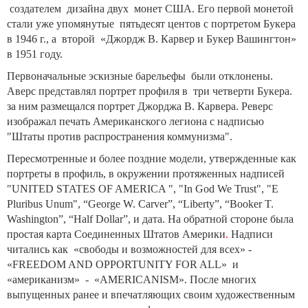
создателем дизайна двух монет США. Его первой монетой
стали уже упомянутые пятьдесят центов с портретом Букера
в 1946 г., а второй «Джордж В. Карвер и Букер Вашингтон»
в 1951 году.
Первоначальные эскизные барельефы были отклонены.
Аверс представлял портрет профиля в три четверти Букера.
за ним размещался портрет Джорджа В. Карвера. Реверс
изображал печать Американского легиона с надписью
"Штаты против распространения коммунизма".
Пересмотренные и более поздние модели, утвержденные как
портреты в профиль, в окружении протяженных надписей
"UNITED STATES OF AMERICA ", "In God We Trust", "E
Pluribus Unum", “George W. Carver”, “Liberty”, “Booker T.
Washington”, “Half Dollar”, и дата. На обратной стороне была
простая карта Соединенных Штатов Америки
.
Надписи
читались как «свободы и возможностей для всех» -
«FREEDOM AND OPPORTUNITY FOR ALL» и
«американизм» - «
AMERICANISM
». После многих
выпущенных ранее и впечатляющих своим художественным