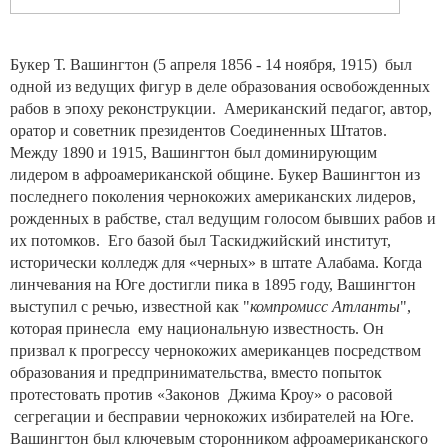
Букер Т. Вашингтон (5 апреля 1856 - 14 ноября, 1915)
был
одной из ведущих фигур в деле образования освобожденных
рабов в эпоху реконструкции.
Американский педагог, автор,
оратор и советник президентов Соединенных Штатов.
Между 1890 и 1915, Вашингтон был доминирующим
лидером в афроамериканской общине. Букер Вашингтон из
последнего поколения чернокожих американских лидеров,
рожденных в рабстве, стал ведущим голосом бывших рабов и
их потомков.
Его базой был Таскиджийский институт,
исторически колледж для «черных» в штате Алабама. Когда
линчевания на Юге достигли пика в 1895 году, Вашингтон
выступил с речью, известной как "
компромисс Атланты
",
которая принесла
ему национальную известность. Он
призвал к прогрессу чернокожих американцев посредством
образования и предпринимательства, вместо попыток
протестовать против «Законов
Джима Кроу» о расовой
сегрегации и бесправии чернокожих избирателей на Юге.
Вашингтон был ключевым сторонником афроамериканского