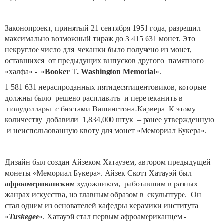
Законопроект, принятый 21 сентября 1951 года, разрешил
максимально возможный тираж до 3 415 631 монет. Это
некруглое число для чеканки было получено из монет,
оставшихся от предыдущих выпусков другого памятного
«халфа» - «
Booker
T
.
Washington
Memorial
».
1 581 631 нераспроданных пятидесятицентовиков, которые
должны было решено расплавить и перечеканить в
полудоллары с бюстами Вашингтона-Карвера. К этому
количеству добавили 1,834,000 штук – ранее утвержденную
и неиспользованную квоту для монет «Мемориал Букера».
Дизайн был создан Айзеком Хатауэем, автором предыдущей
монеты «Мемориал Букера». Айзек Скотт Хатауэй был
афроамериканским
художником, работавшим в разных
жанрах искусства, но главным образом в скульптуре. Он
стал одним из основателей кафедры керамики института
«
Tuskegee
». Хатауэй стал первым афроамериканцем -