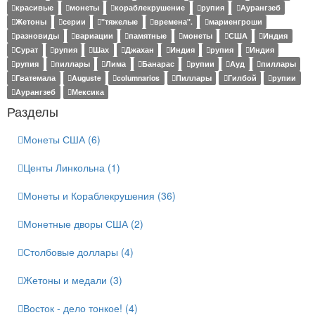
красивые
монеты
кораблекрушение
рупия
Аурангзеб
Жетоны
серии
"тяжелые
времена".
мариенгроши
разновиды
вариации
памятные
монеты
США
Индия
Сурат
рупия
Шах
Джахан
Индия
рупия
Индия
рупия
пиллары
Лима
Банарас
рупии
Ауд
пиллары
Гватемала
Auguste
columnarios
Пиллары
Гилбой
рупии
Аурангзеб
Мексика
Разделы
Монеты США (6)
Центы Линкольна (1)
Монеты и Кораблекрушения (36)
Монетные дворы США (2)
Столбовые доллары (4)
Жетоны и медали (3)
Восток - дело тонкое! (4)