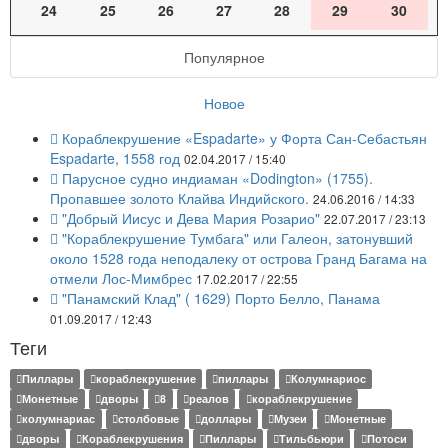
24
25
26
27
28
29
30
Популярное
Новое
Кораблекрушение «Espadarte» у Форта Сан-Себастьян
Espadarte, 1558 год
02.04.2017 / 15:40
Парусное судно индиаман «Dodington» (1755).
Пропавшее золото Клайва Индийского.
24.06.2016 / 14:33
"Добрый Иисус и Дева Мария Розарио"
22.07.2017 / 23:13
"Кораблекрушение Тумбага" или Галеон, затонувший
около 1528 года неподалеку от острова Гранд Багама на
отмели Лос-Мимбрес
17.02.2017 / 22:55
"Панамский Клад" ( 1629) Порто Белло, Панама
01.09.2017 / 12:43
Теги
Пиллары
кораблекрушение
пиллары
Колумнариос
Монетные
дворы
8
реалов
кораблекрушение
колумнариас
столбовые
доллары
Музеи
Монетные
дворы
Кораблекрушения
Пиллары
Тильбьюри
Потоси