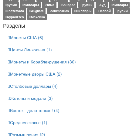
рупия
пиллары
Лима
Банарас
рупии
Ауд
пиллары
Гватемала
Auguste
columnarios
Пиллары
Гилбой
рупии
Аурангзеб
Мексика
Разделы
Монеты США (6)
Центы Линкольна (1)
Монеты и Кораблекрушения (36)
Монетные дворы США (2)
Столбовые доллары (4)
Жетоны и медали (3)
Восток - дело тонкое! (4)
Средневековье (1)
Размышления (2)