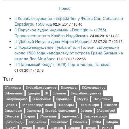
Новое
Кораблекрушение «Espadarte» у Форта Сан-Себастьян
Espadarte, 1558 год
02.04.2017 / 15:40
Парусное судно индиаман «Dodington» (1755).
Пропавшее золото Клайва Индийского.
24.06.2016 / 14:33
"Добрый Иисус и Дева Мария Розарио"
22.07.2017 / 23:13
"Кораблекрушение Тумбага" или Галеон, затонувший
около 1528 года неподалеку от острова Гранд Багама на
отмели Лос-Мимбрес
17.02.2017 / 22:55
"Панамский Клад" ( 1629) Порто Белло, Панама
01.09.2017 / 12:43
Теги
Пиллары
кораблекрушение
пиллары
Колумнариос
Монетные
дворы
8
реалов
кораблекрушение
колумнариас
столбовые
доллары
Музеи
Монетные
дворы
Кораблекрушения
Пиллары
Тильбьюри
Потоси
красивые
монеты
кораблекрушение
рупия
Аурангзеб
Жетоны
серии
"тяжелые
времена".
мариенгроши
разновиды
вариации
памятные
монеты
США
Индия
Сурат
рупия
Шах
Джахан
Индия
рупия
Индия