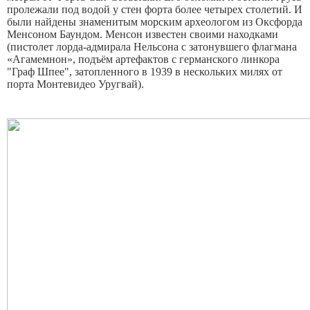
пролежали под водой у стен форта более четырех столетий. И
были найдены знаменитым морским археологом из Оксфорда
Менсоном Баундом. Менсон известен своими находками
(пистолет лорда-адмирала Нельсона с затонувшего флагмана
«Агамемнон», подъём артефактов с германского линкора
"Граф Шпее", затопленного в 1939 в нескольких милях от
порта Монтевидео Уругвай).