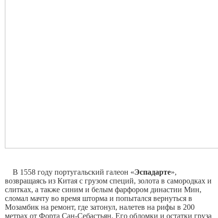
В 1558 году португальский галеон «
Эспадарте
»,
возвращаясь из Китая с грузом специй, золота в самородках и
слитках, а также синим и белым фарфором династии Мин,
сломал мачту во время шторма и попытался вернуться в
Мозамбик на ремонт, где затонул, налетев на рифы в 200
метрах от Форта Сан-Себастьян. Его обломки и остатки груза