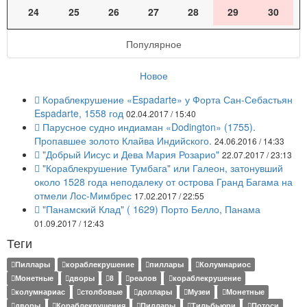
24
25
26
27
28
29
30
Популярное
Новое
Кораблекрушение «Espadarte» у Форта Сан-Себастьян
Espadarte, 1558 год
02.04.2017 / 15:40
Парусное судно индиаман «Dodington» (1755).
Пропавшее золото Клайва Индийского.
24.06.2016 / 14:33
"Добрый Иисус и Дева Мария Розарио"
22.07.2017 / 23:13
"Кораблекрушение Тумбага" или Галеон, затонувший
около 1528 года неподалеку от острова Гранд Багама на
отмели Лос-Мимбрес
17.02.2017 / 22:55
"Панамский Клад" ( 1629) Порто Белло, Панама
01.09.2017 / 12:43
Теги
Пиллары
кораблекрушение
пиллары
Колумнариос
Монетные
дворы
8
реалов
кораблекрушение
колумнариас
столбовые
доллары
Музеи
Монетные
дворы
Кораблекрушения
Пиллары
Тильбьюри
Потоси