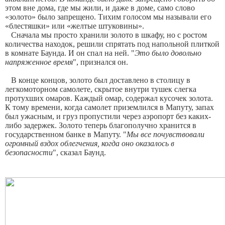
этом вне дома, где мы жили, и даже в доме, само слово
«золото» было запрещено. Тихим голосом мы называли его
«блестяшки» или «желтые штуковины».
Сначала мы просто хранили золото в шкафу, но с ростом
количества находок, решили спрятать под напольной плиткой
в комнате Баунда. И он спал на ней. "
Это было довольно
напряженное время
", признался он.
В конце концов, золото был доставлено в столицу в
легкомоторном самолете, скрытое внутри тушек слегка
протухших омаров. Каждый омар, содержал кусочек золота.
К тому времени, когда самолет приземлился в Мапуту, запах
был ужасным, и груз пропустили через аэропорт без каких-
либо задержек. Золото теперь благополучно хранится в
государственном банке в Мапуту. "
Мы все почувствовали
огромный вздох облегчения, когда оно оказалось в
безопасности
", сказал Баунд.