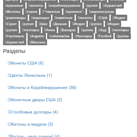
красивые
монеты
кораблекрушение
рупия
Аурангзеб
Жетоны
серии
"тяжелые
времена".
мариенгроши
разновиды
вариации
памятные
монеты
США
Индия
Сурат
рупия
Шах
Джахан
Индия
рупия
Индия
рупия
пиллары
Лима
Банарас
рупии
Ауд
пиллары
Гватемала
Auguste
columnarios
Пиллары
Гилбой
рупии
Аурангзеб
Мексика
Разделы
Монеты США (6)
Центы Линкольна (1)
Монеты и Кораблекрушения (36)
Монетные дворы США (2)
Столбовые доллары (4)
Жетоны и медали (3)
Восток - дело тонкое! (4)