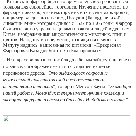
Китайский фарфор был в то время очень востребованным
товаром для европейцев торговцев. Изучение предметов из
фарфора показало, что некоторые из них имели маркировки,
например, «Сделано в период Цзяцзин (Jiajing), великой
династии Мин» который длился с 1522 по 1566 годы. Фарфор
был изысканно украшен сценами из жизни людей в древнем
Китае, изображениями мифологических животных, птиц и
цветов. На одном из предметов, хранящихся в музее в
Мапуту надпись, написанная по-китайски: «Прекрасная
Фарфоровая Ваза для Богатых и Благородных».
Или красиво окрашенное блюдо с белым зайцем в центре и
по кайме, с изображением птицы сидящей на ветке
персикового дерева. "
Это выдающееся сокровище
колоссальной археологической и художественно-
исторической ценности
", говорит Менсон Баунд. "
Благодаря
нашей работе, Мозамбик теперь имеет лучшие коллекции
экспорта фарфора в целом по бассейну Индийского океана
."