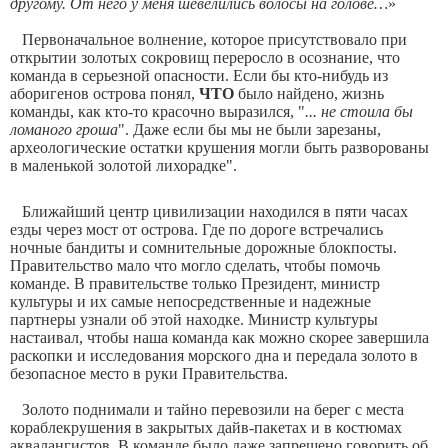
другому. От него у меня шевелились волосы на голове…
»
Первоначальное волнение, которое присутствовало при
открытии золотых сокровищ переросло в осознание, что
команда в серьезной опасности. Если бы кто-нибудь из
аборигенов острова понял,
ЧТО
было найдено, жизнь
команды, как кто-то красочно выразился, "
... не стоила бы
ломаного гроша
". Даже если бы мы не были зарезаны,
археологические остатки крушения могли быть разворованы
в маленькой золотой лихорадке".
Ближайший центр цивилизации находился в пяти часах
езды через мост от острова. Где по дороге встречались
ночные бандиты и сомнительные дорожные блокпосты.
Правительство мало что могло сделать, чтобы помочь
команде. В правительстве только Президент, министр
культуры и их самые непосредственные и надежные
партнеры узнали об этой находке. Министр культуры
настаивал, чтобы наша команда как можно скорее завершила
раскопки и исследования морского дна и передала золото в
безопасное место в руки Правительства.
Золото поднимали и тайно перевозили на берег с места
кораблекрушения в закрытых дайв-пакетах и в костюмах
аквалангистов. В команде было даже запрещено говорить об