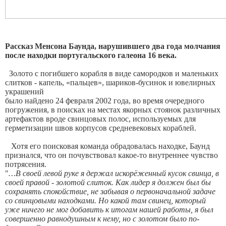
Рассказ Менсона Баунда, нарушившего два года молчания
после находки португальского галеона 16 века.
Золото с погибшего корабля в виде самородков и маленьких
слитков - капель, «пальцев», шариков-бусинок и ювелирных
украшений
было найдено 24 февраля 2002 года, во время очередного
погружения, в поисках на местах якорных стоянок различных
артефактов вроде свинцовых полос, используемых для
герметизации швов корпусов средневековых кораблей.
Хотя его поисковая команда обрадовалась находке, Баунд
признался, что он почувствовал какое-то внутреннее чувство
потрясения.
"
…В своей левой руке я держал искорёженный кусок свинца, в
своей правой - золотой слиток. Как лидер я должен был бы
сохранять спокойствие, не забывая о первоначальной задаче
со свинцовыми находками. Но какой там свинец, который
уже ничего не мог добавить к итогам нашей работы, я был
совершенно равнодушным к нему, но с золотом было по-