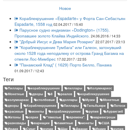
Новое
Кораблекрушение «Espadarte» у Форта Сан-Себастьян
Espadarte, 1558 год
02.04.2017 / 15:40
Парусное судно индиаман «Dodington» (1755).
Пропавшее золото Клайва Индийского.
24.06.2016 / 14:33
"Добрый Иисус и Дева Мария Розарио"
22.07.2017 / 23:13
"Кораблекрушение Тумбага" или Галеон, затонувший
около 1528 года неподалеку от острова Гранд Багама на
отмели Лос-Мимбрес
17.02.2017 / 22:55
"Панамский Клад" ( 1629) Порто Белло, Панама
01.09.2017 / 12:43
Теги
Пиллары
кораблекрушение
пиллары
Колумнариос
Монетные
дворы
8
реалов
кораблекрушение
колумнариас
столбовые
доллары
Музеи
Монетные
дворы
Кораблекрушения
Пиллары
Тильбьюри
Потоси
красивые
монеты
кораблекрушение
рупия
Аурангзеб
Жетоны
серии
"тяжелые
времена".
мариенгроши
разновиды
вариации
памятные
монеты
США
Индия
Сурат
рупия
Шах
Джахан
Индия
рупия