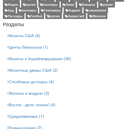
Индия
рупия
пиллары
Лима
Банарас
рупии
Ауд
пиллары
Гватемала
Auguste
columnarios
Пиллары
Гилбой
рупии
Аурангзеб
Мексика
Разделы
Монеты США (6)
Центы Линкольна (1)
Монеты и Кораблекрушения (36)
Монетные дворы США (2)
Столбовые доллары (4)
Жетоны и медали (3)
Восток - дело тонкое! (4)
Средневековье (1)
Размышления (2)